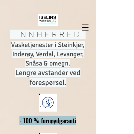
- I N N H E R R E D -
Vasketjenester i Steinkjer,
Inderøy, Verdal, Levang
er,
Snåsa & omegn.
Lengre avstander ved
forespørsel.
- 100 % fornøydgaranti